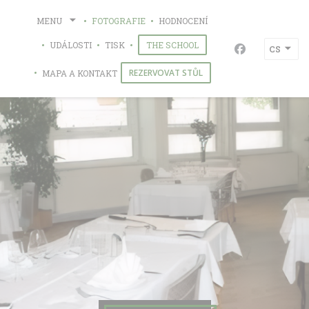
Panel pro správu cookies
MENU
FOTOGRAFIE
HODNOCENÍ
((OTEVŘE SE V NOVÉM OKN
UDÁLOSTI
TISK
THE SCHOOL
CS
Facebook ((o
REZERVOVAT STŮL
MAPA A KONTAKT