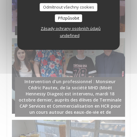
Odmítnout všechny cookies
Přizpůsobit
Zásady ochrany osobních údajů
Prestation salle MLK
undefined
Intervention d'un professionnel : Monsieur
Cédric Pautex, de la société MHD (Moët
Hennessy Diageo) est intervenu, mardi 18
octobre dernier, auprès des élèves de Terminale
CAP Services et Commercialisation en HCR pour
un cours autour des eaux-de-vie et de