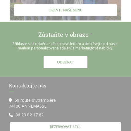
OBJEVTE NAŠE MENU
Zůstaňte v obraze
*
Přihlaste se k odběru našeho newsletteru a dostávejte od nás e-
mailem personalizovaná sdělení a marketingové nabídky.
ODEBÍRAT
Kontaktujte nás
59 route d'Etrembière
((otevře se v novém okně))
74100 ANNEMASSE
06 23 82 17 62
REZERVOVAT STŮL