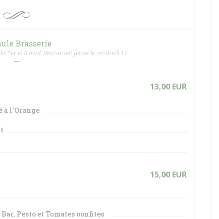
ule Brasserie
s 1er et 8 avril. Restaurant fermé le vendredi 17
13,00 EUR
 à l'Orange
it
15,00 EUR
Bar, Pesto et Tomates oonfites