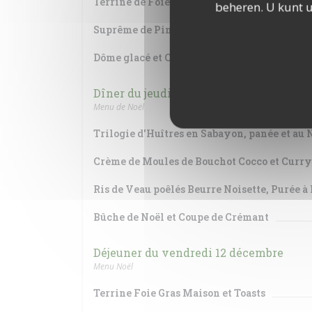
Terrine de Foie gras et ses Toasts, Chutney
beheren. U kunt 
Suprême de Pintade aux Morilles, Purée de
Dôme glacé et Coupe de Crémant
Dîner du jeudi 11 décembre
Menu de Noël
Trilogie d'Huîtres en Sabayon, panée et au 
Crème de Moules de Bouchot Cocco et Curry
Ris de Veau poêlés Beurre Noisette, Purée à 
Bûche de Noël et Coupe de Crémant
Déjeuner du vendredi 12 décembre
Menu Noël
Terrine Foie Gras Maison et Toasts