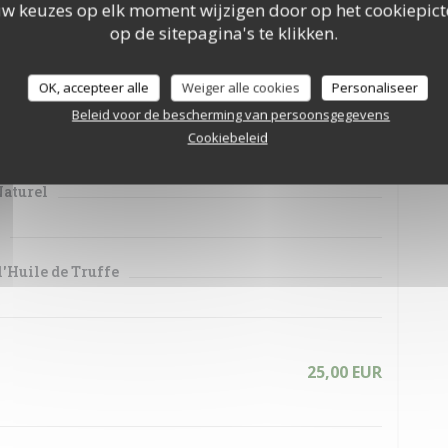
 de Mangue
uw keuzes op elk moment wijzigen door op het cookiepic
op de sitepagina's te klikken.
 Panais
OK, accepteer alle
Weiger alle cookies
Personaliseer
Beleid voor de bescherming van persoonsgegevens
Cookiebeleid
30,00 EUR
Naturel
l'Huile de Truffe
25,00 EUR