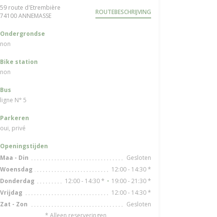
59 route d'Etrembière
ROUTEBESCHRIJVING
((opent in een nieuw venster))
74100 ANNEMASSE
Ondergrondse
non
Bike station
non
Bus
ligne N° 5
Parkeren
oui, privé
Openingstijden
Gesloten
Maa
-
Din
12:00 - 14:30 *
Woensdag
12:00 - 14:30 *
19:00 - 21:30 *
Donderdag
•
12:00 - 14:30 *
Vrijdag
Gesloten
Zat
-
Zon
* Alleen reserveringen