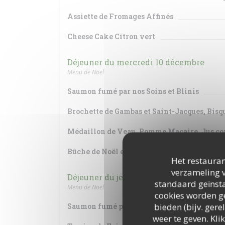
Assiette de Fromages Affinés
Cheese Cake Citron vert
Déjeuner du mercredi 10 décembre
Menu de Noël
Saumon fumé par nos Soins et Blinis
Brochette de Gambas et Saint-Jacques, Bisq
Médaillon de Veau, Pomme Macaire, Jus cor
Bûche de Noël et Coupe de Crémant
Het restauran
verzameling v
Déjeuner du jeudi 11 décembre
standaard geïnsta
Menu de Noël
cookies worden ge
bieden (bijv. ger
Saumon fumé par nos Soins
weer te geven. Klik