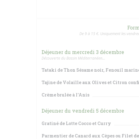
Form
De 9 à 15 €. Uniquement les vendredi
Déjeuner du mercredi 3 décembre
Découverte du Bassin Méditerranéen...
Tataki de Thon Sésame noir, Fenouil mariné
Tajine de Volaille aux Olives et Citron conf
Crème brulée à l'Anis
Déjeuner du vendredi 5 décembre
Gratiné de Lotte Cocco et Curry
Parmentier de Canard aux Cèpes ou Filet de 