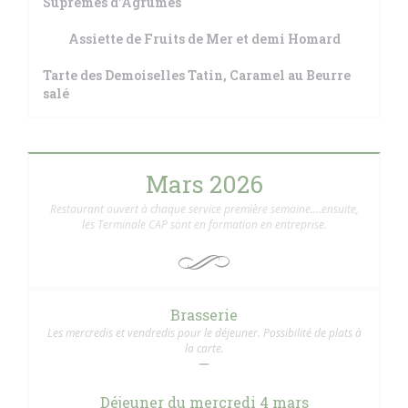
Suprêmes d'Agrumes
Assiette de Fruits de Mer et demi Homard
Tarte des Demoiselles Tatin, Caramel au Beurre
salé
Mars 2026
Restaurant ouvert à chaque service première semaine....ensuite,
les Terminale CAP sont en formation en entreprise.
Brasserie
Les mercredis et vendredis pour le déjeuner. Possibilité de plats à
la carte.
Déjeuner du mercredi 4 mars