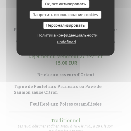
Ок, все активировать
15,00 EUR
Запретить использование cookies
Carpaccio de Saumon mariné
Персонализировать
Filet de Daurade, Citron confit et Pommes Vapeur
Политика конфиденциальности
Crème brûlée à la Pistache, Tuile aux Amandes
undefined
Déjeuner du vendredi 27 février
15,00 EUR
Brick aux saveurs d'Orient
Tajine de Poulet aux Pruneaux ou Pavé de
Saumon sauce Citron
Feuilleté aux Poires caramélisées
Traditionnel
Les jeudi déjeuner et dîner. Menu à 18 € le midi, à 20 € le soir