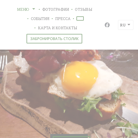
Панель управления cookies
МЕНЮ
ФОТОГРАФИИ
ОТЗЫВЫ
СОБЫТИЯ
ПРЕССА
((ОТКРЫВАЕТСЯ В НОВОМ ОКН
RU
Facebook ((о
КАРТА И КОНТАКТЫ
ЗАБРОНИРОВАТЬ СТОЛИК