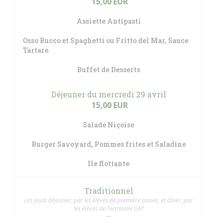
15,00 EUR
Assiette Antipasti
Osso Bucco et Spaghetti ou Fritto del Mar, Sauce
Tartare
Buffet de Desserts
Déjeuner du mercredi 29 avril
15,00 EUR
Salade Niçoise
Burger Savoyard, Pommes frites et Saladine
Ile flottante
Traditionnel
Les jeudi déjeuner, par les élèves de première année, et dîner, par
les élèves de Terminale CAP