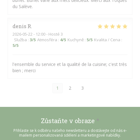
buffet. Buffet varié aux mets délicieux. Merci aux Toqués
du Salève.
denis
R
2026-05-22
- 12:00 - Hosté 3
Služba
:
3
/5
Atmosféra
:
4
/5
Kuchyně
:
5
/5
Kvalita / Cena
:
5
/5
l'ensemble du service et la qualité de la cuisine; c'est très
bien ; merci
1
2
3
Zůstaňte v obraze
*
Přihlaste se k odběru našeho newsletteru a dostávejte od nás e-
mailem personalizovaná sdělení a marketingové nabídky.