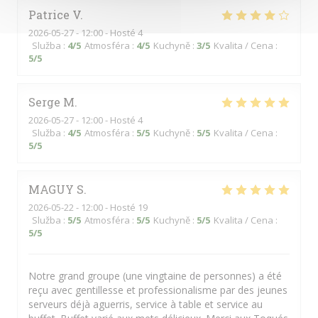
Patrice
V
2026-05-27
- 12:00 - Hosté 4
Služba
:
4
/5
Atmosféra
:
4
/5
Kuchyně
:
3
/5
Kvalita / Cena
:
5
/5
Serge
M
2026-05-27
- 12:00 - Hosté 4
Služba
:
4
/5
Atmosféra
:
5
/5
Kuchyně
:
5
/5
Kvalita / Cena
:
5
/5
MAGUY
S
2026-05-22
- 12:00 - Hosté 19
Služba
:
5
/5
Atmosféra
:
5
/5
Kuchyně
:
5
/5
Kvalita / Cena
:
5
/5
Notre grand groupe (une vingtaine de personnes) a été
reçu avec gentillesse et professionalisme par des jeunes
serveurs déjà aguerris, service à table et service au