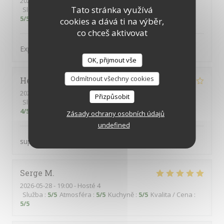
2026-05-21
- 19:00 - Hosté 5
Tato stránka využívá
Služba
:
4
/5
Atmosféra
:
4
/5
Kuchyně
:
4
/5
Kvalita / Cena
:
5
/5
cookies a dává ti na výběr,
co chceš aktivovat
Expérience sympathique !
OK, přijmout vše
Odmítnout všechny cookies
Hélène
V
2026-05-27
- 12:00 - Hosté 4
Přizpůsobit
Služba
:
5
/5
Atmosféra
:
5
/5
Kuchyně
:
4
/5
Kvalita / Cena
:
4
/5
Zásady ochrany osobních údajů
undefined
super accueil merci
Serge
M
2026-05-28
- 19:00 - Hosté 4
Služba
:
5
/5
Atmosféra
:
5
/5
Kuchyně
:
5
/5
Kvalita / Cena
:
5
/5