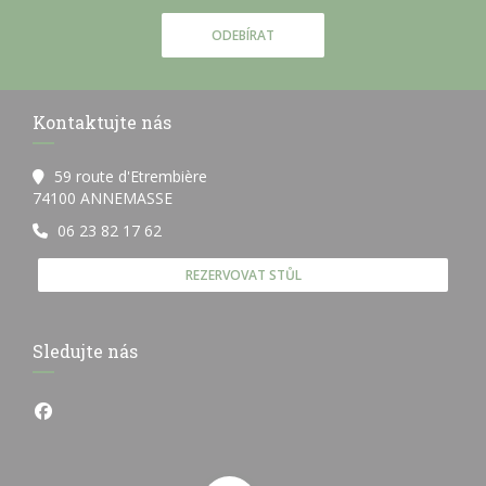
ODEBÍRAT
Kontaktujte nás
59 route d'Etrembière
((otevře se v novém okně))
74100 ANNEMASSE
06 23 82 17 62
REZERVOVAT STŮL
Sledujte nás
Facebook ((otevře se v novém okně))