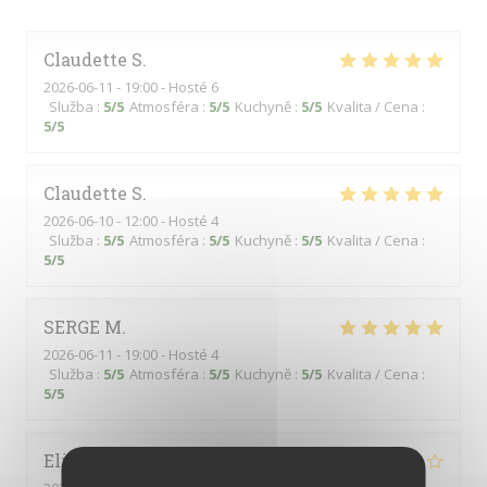
Claudette
S
2026-06-11
- 19:00 - Hosté 6
Služba
:
5
/5
Atmosféra
:
5
/5
Kuchyně
:
5
/5
Kvalita / Cena
:
5
/5
Claudette
S
2026-06-10
- 12:00 - Hosté 4
Služba
:
5
/5
Atmosféra
:
5
/5
Kuchyně
:
5
/5
Kvalita / Cena
:
5
/5
SERGE
M
2026-06-11
- 19:00 - Hosté 4
Služba
:
5
/5
Atmosféra
:
5
/5
Kuchyně
:
5
/5
Kvalita / Cena
:
5
/5
Elisabeth
G