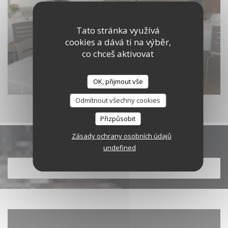
Tato stránka využívá
cookies a dává ti na výběr,
co chceš aktivovat
OK, přijmout vše
Odmítnout všechny cookies
Přizpůsobit
Zásady ochrany osobních údajů
Objevte naše menu
undefined
OBJEVTE NAŠE MENU