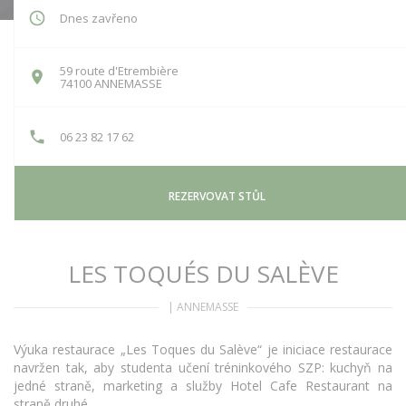
Dnes zavřeno
59 route d'Etrembière
((otevře se v novém okně))
74100 ANNEMASSE
06 23 82 17 62
REZERVOVAT STŮL
LES TOQUÉS DU SALÈVE
|
ANNEMASSE
Výuka restaurace „Les Toques du Salève“ je iniciace restaurace
navržen tak, aby studenta učení tréninkového SZP: kuchyň na
jedné straně, marketing a služby Hotel Cafe Restaurant na
straně druhé.