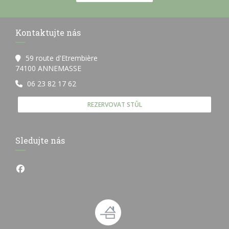
Kontaktujte nás
59 route d'Etrembière
((otevře se v novém okně))
74100 ANNEMASSE
06 23 82 17 62
REZERVOVAT STŮL
Sledujte nás
Facebook ((otevře se v novém okně))