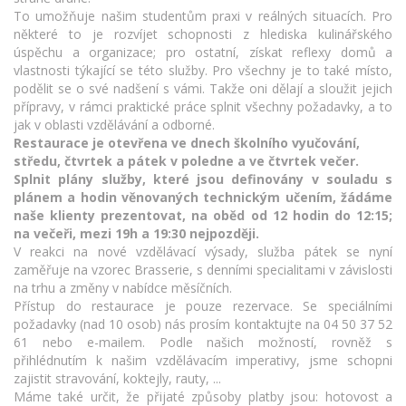
To umožňuje našim studentům praxi v reálných situacích. Pro
některé to je rozvíjet schopnosti z hlediska kulinářského
úspěchu a organizace; pro ostatní, získat reflexy domů a
vlastnosti týkající se této služby. Pro všechny je to také místo,
podělit se o své nadšení s vámi. Takže oni dělají a sloužit jejich
přípravy, v rámci praktické práce splnit všechny požadavky, a to
jak v oblasti vzdělávání a odborné.
Restaurace je otevřena ve dnech školního vyučování,
středu, čtvrtek a pátek v poledne a ve čtvrtek večer.
Splnit plány služby, které jsou definovány v souladu s
plánem a hodin věnovaných technickým učením, žádáme
naše klienty prezentovat, na oběd od 12 hodin do 12:15;
na večeři, mezi 19h a 19:30 nejpozději.
V reakci na nové vzdělávací výsady, služba pátek se nyní
zaměřuje na vzorec Brasserie, s denními specialitami v závislosti
na trhu a změny v nabídce měsíčních.
Přístup do restaurace je pouze rezervace. Se speciálními
požadavky (nad 10 osob) nás prosím kontaktujte na 04 50 37 52
61 nebo e-mailem. Podle našich možností, rovněž s
přihlédnutím k našim vzdělávacím imperativy, jsme schopni
zajistit stravování, koktejly, rauty, ...
Máme také určit, že přijaté způsoby platby jsou: hotovost a