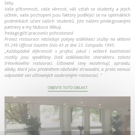
šeky.
Vaše přítomnost, vaše věrnost, váš vztah se studenty a jejich
učitele, vaše pochopení jsou faktory podílející se na optimálních
podmínkách učení našich studentů. Jste našimi privilegovanými
partnery a my hluboce děkuji.
Pedagogičtí pracovníci pohostinství
Provoz restaurace následuje pokyny vzdělávací služby na vědomí
95 249 Official Gazette číslo 43 ze dne 23. listopadu 1995:
„Každopádně diferenciál s profesí, jakož i veškeré kvalitativní
rozdíly jsou vysvětleny čistě vzdělávacího charakteru tohoto
tréninkového restauraci. Účtované ceny nezahrnují, opravdu,
dávky, které jsou předmětem obchodní stravování, a proto nemusí
odpovídat cen účtovaných soukromými restaurací. "
OBJEVTE TUTO OBLAST