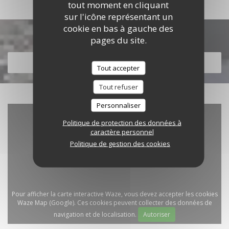
tout moment en cliquant
sur l'icône représentant un
cookie en bas à gauche des
Découvrir notre carte
pages du site.
DÉCOUVRIR NOTRE CARTE
Tout accepter
Tout refuser
Personnaliser
Politique de protection des données à
caractère personnel
Politique de gestion des cookies
Pour afficher la carte interactive Waze, vous devez accepter les cookies
Waze Map (Google). Ces cookies peuvent collecter des données de
navigation et de localisation.
Autoriser