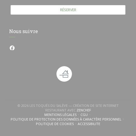
RÉSERVER
Nous suivre
Facebook ((ouvre une nouvelle fenêtre))
© 2026 LES TOQUÉS DU SALÈVE — CRÉATION DE SITE INTERNET
((OUVRE UNE NOUVELLE FEN
RESTAURANT AVEC
ZENCHEF
MENTIONS LÉGALES
CGU
((OUVRE UNE NOUVELLE FENÊTRE))
((OUVRE UNE NOUVELLE FENÊTR
POLITIQUE DE PROTECTION DES DONNÉES À CARACTÈRE PERSONNEL
((OUVRE UNE NOUVELLE FENÊTRE))
POLITIQUE DE COOKIES
ACCESSIBILITE
((OUVRE UNE NOUVELLE FENÊTRE))
((OUVRE UNE NOUVELLE FENÊ