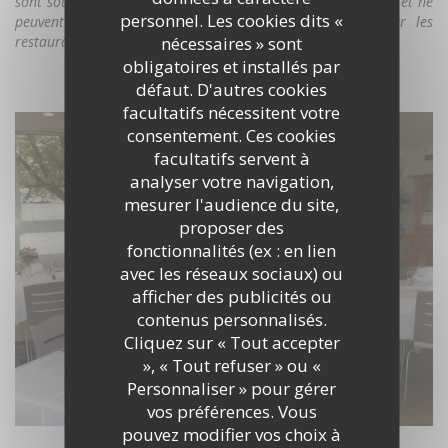
sont soumises les entreprises commerciales de restauration et ne
personnel. Les cookies dits «
peuvent donc pas correspondre aux tarifs pratiqués par les
nécessaires » sont
restaurants privés. »
obligatoires et installés par
DÉCOUVRIR LE LIEU
défaut. D'autres cookies
facultatifs nécessitent votre
consentement. Ces cookies
facultatifs servent à
analyser votre navigation,
mesurer l'audience du site,
proposer des
fonctionnalités (ex : en lien
avec les réseaux sociaux) ou
afficher des publicités ou
contenus personnalisés.
Cliquez sur « Tout accepter
», « Tout refuser » ou «
Personnaliser » pour gérer
vos préférences. Vous
pouvez modifier vos choix à