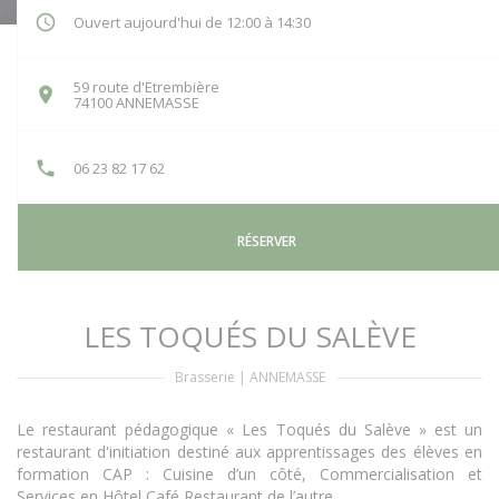
Ouvert aujourd'hui de 12:00 à 14:30
59 route d'Etrembière
((ouvre une nouvelle fenêtre))
74100 ANNEMASSE
06 23 82 17 62
RÉSERVER
LES TOQUÉS DU SALÈVE
Brasserie
|
ANNEMASSE
Le restaurant pédagogique « Les Toqués du Salève » est un
restaurant d'initiation destiné aux apprentissages des élèves en
formation CAP : Cuisine d’un côté, Commercialisation et
Services en Hôtel Café Restaurant de l’autre.