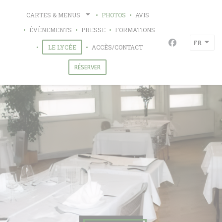
Personnalisation de vos choix en matière de cookies
CARTES & MENUS
PHOTOS
AVIS
ÉVÈNEMENTS
PRESSE
FORMATIONS
FR
Facebook ((ou
((OUVRE UNE NOUVELLE FENÊTRE))
LE LYCÉE
ACCÈS/CONTACT
RÉSERVER