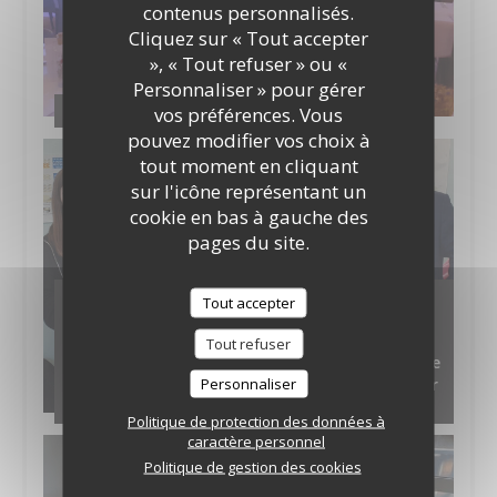
contenus personnalisés.
Cliquez sur « Tout accepter
», « Tout refuser » ou «
Personnaliser » pour gérer
Prestation salle MLK
vos préférences. Vous
pouvez modifier vos choix à
tout moment en cliquant
sur l'icône représentant un
cookie en bas à gauche des
pages du site.
Intervention d'un professionnel : Monsieur
Tout accepter
Cédric Pautex, de la société MHD (Moët
Hennessy Diageo) est intervenu, mardi 18
Tout refuser
octobre dernier, auprès des élèves de Terminale
Personnaliser
CAP Services et Commercialisation en HCR pour
un cours autour des eaux-de-vie et de
Politique de protection des données à
caractère personnel
Politique de gestion des cookies