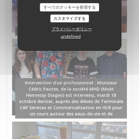
すべてのクッキーを拒否する
カスタマイズする
プライバシーポリシー
Prestation salle MLK
undefined
Intervention d'un professionnel : Monsieur
Cédric Pautex, de la société MHD (Moët
Hennessy Diageo) est intervenu, mardi 18
octobre dernier, auprès des élèves de Terminale
CAP Services et Commercialisation en HCR pour
un cours autour des eaux-de-vie et de