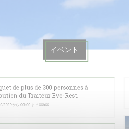
イベント
quet de plus de 300 personnes à
utien du Traiteur Eve-Rest.
0/2029 から 00h00 まで 00h00