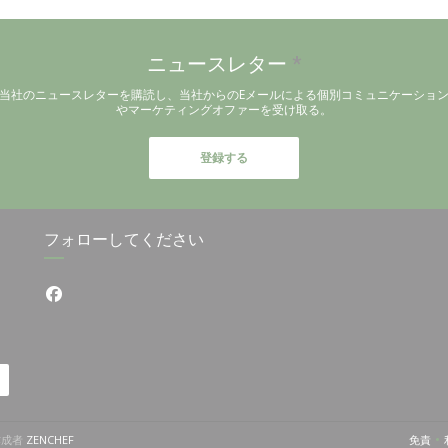
ニュースレター
*
当社のニュースレターを購読し、当社からのEメールによる個別コミュニケーショ
やマーケティングオファーを受け取る。
登録する
フォローしてください
Facebook ((新しいウィンドウで開きます))
((新しいウィンドウで開きます))
の作成者
ZENCHEF
免責
((