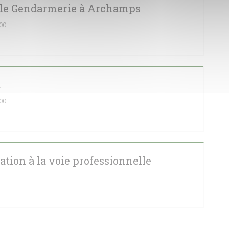
le Gendarmerie à Archamps
00
m
00
tion à la voie professionnelle