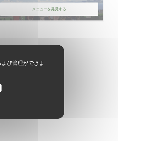
メニューを発見する
および管理ができま