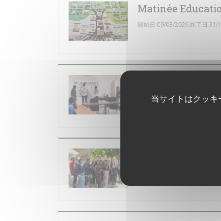
Matinée Educati
開始日 09/03/2026 終了日 31/1
Intervention SI
当サイトはクッキ
開始日 21/10/2024 終了日 22/1
Vendanges à Ayz
各 26 8月 から 14h00 まで 23h