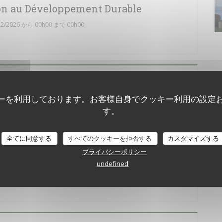
on au Développement Durable
2/2026 から 00h00 まで 00h00
VALOR
ーを利用しております。お客様自身でクッキー利用の設定
0/2024 から 05h00 まで 23h00
す。
全てに同意する
すべてのクッキーを拒否する
カスタマイズする
プライバシーポリシー
e
undefined
00