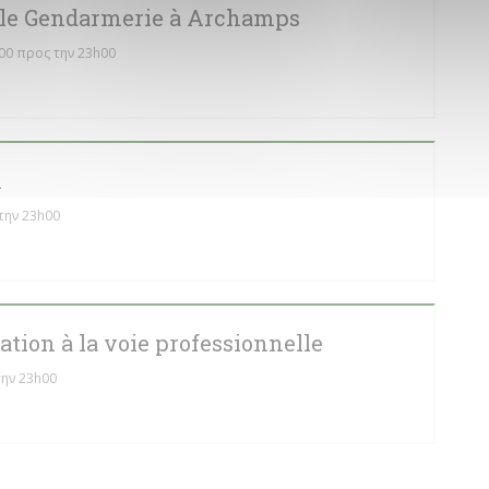
le Gendarmerie à Archamps
00 προς την 23h00
m
την 23h00
tion à la voie professionnelle
ην 23h00