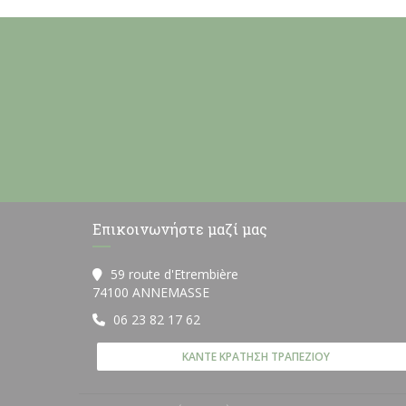
Επικοινωνήστε μαζί μας
59 route d'Etrembière
((ανοίγει σε νέο παράθυρο))
74100 ANNEMASSE
06 23 82 17 62
ΚΆΝΤΕ ΚΡΆΤΗΣΗ ΤΡΑΠΕΖΙΟΎ