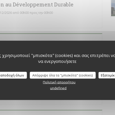
on au Développement Durable
/12/2026 από 00h00 προς την 00h00
VALOR
/10/2024 από 05h00 προς την 23h00
 χρησιμοποιεί "μπισκότα" (cookies) και σας επιτρέπει να 
να ενεργοποιήσετε
 αποδοχή όλων
Απόρριψε όλα τα "μπισκότα" (cookies)
Εξατομί
e
Πολιτική απορρήτου
undefined
00 προς την 23h00