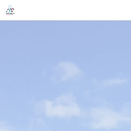
Πίνακας διαχείρισης "Μπισκότων" (Cookies)