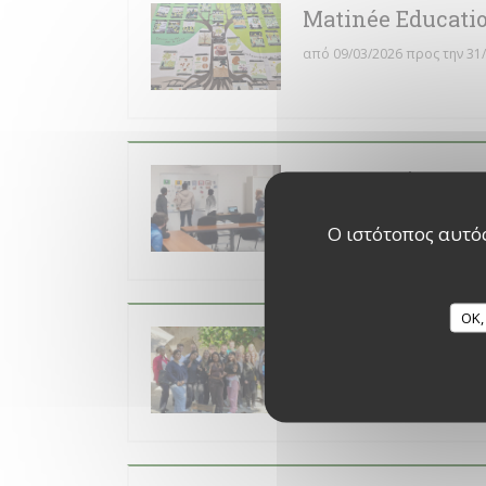
Matinée Educati
από 09/03/2026 προς την 31
Intervention SI
από 21/10/2024 προς την 22
Ο ιστότοπος αυτός
OK,
Vendanges à Ayz
Καθε 26 Αύγουστος από 14h