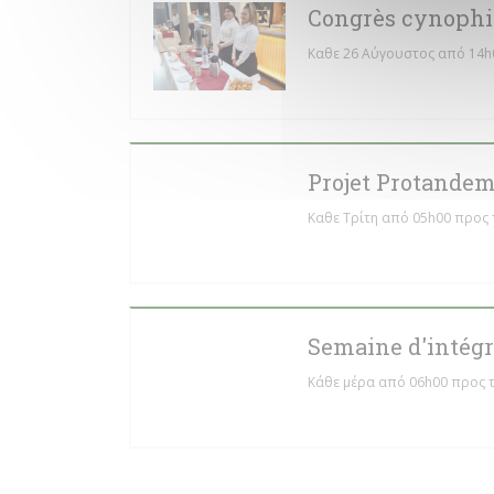
Congrès cynophi
Καθε 26 Αύγουστος από 14h
Projet Protande
Καθε Τρίτη από 05h00 προς 
Semaine d'intégra
Κάθε μέρα από 06h00 προς τ