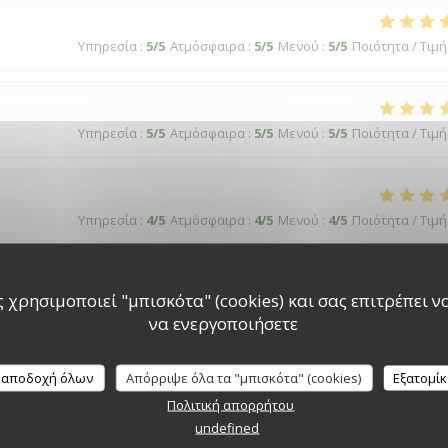
Υπηρεσία
:
5
/5
Ατμόσφαιρα
:
5
/5
Μενού
:
5
/5
Ποιότητα / Τιμή
Υπηρεσία
:
5
/5
Ατμόσφαιρα
:
5
/5
Μενού
:
5
/5
Ποιότητα / Τιμή
Υπηρεσία
:
4
/5
Ατμόσφαιρα
:
4
/5
Μενού
:
4
/5
Ποιότητα / Τιμή
 χρησιμοποιεί "μπισκότα" (cookies) και σας επιτρέπει να 
να ενεργοποιήσετε
Υπηρεσία
:
5
/5
Ατμόσφαιρα
:
5
/5
Μενού
:
4
/5
Ποιότητα / Τιμή
 αποδοχή όλων
Απόρριψε όλα τα "μπισκότα" (cookies)
Εξατομί
Πολιτική απορρήτου
undefined