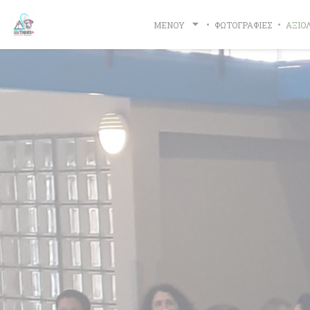
Πίνακας διαχείρισης "Μπισκότων" (Cookies)
ΜΕΝΟΎ
ΦΩΤΟΓΡΑΦΊΕΣ
ΑΞΙΟ