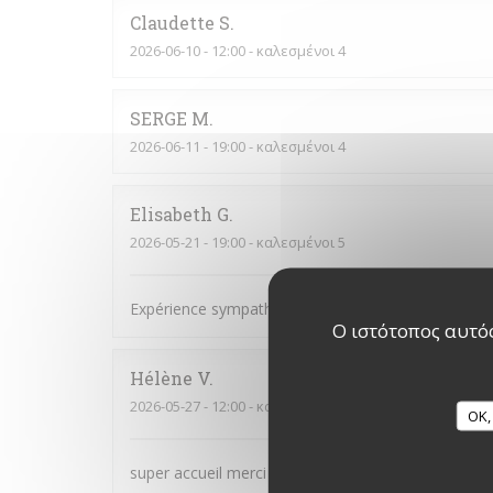
Claudette
S
2026-06-10
- 12:00 - καλεσμένοι 4
SERGE
M
2026-06-11
- 19:00 - καλεσμένοι 4
Elisabeth
G
2026-05-21
- 19:00 - καλεσμένοι 5
Expérience sympathique !
Ο ιστότοπος αυτός
Hélène
V
2026-05-27
- 12:00 - καλεσμένοι 4
OK,
super accueil merci