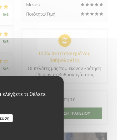
Μενού
Ποιότητα/Τιμή
:
5
/5
:
5
/5
100% πιστοποιημένες
βαθμολογίες
Οι πελάτες μας που έκαναν κράτηση
:
5
/5
έδωσαν τη βαθμολογία τους
ελέγξετε τι θέλετε
Κράτηση
ΚΆΝΤΕ ΚΡΆΤΗΣΗ ΤΡΑΠΕΖΙΟΎ
:
4
/5
κευση