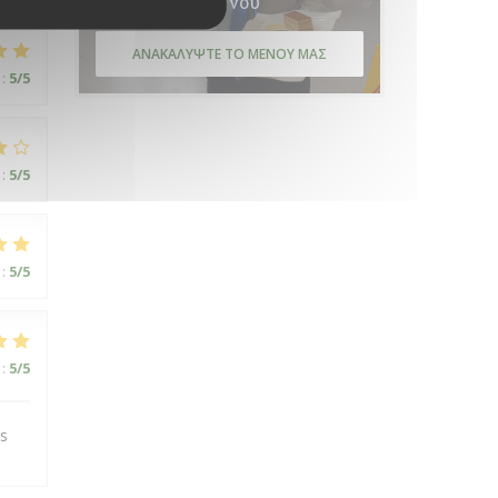
Μενού
ΑΝΑΚΑΛΎΨΤΕ ΤΟ ΜΕΝΟΎ ΜΑΣ
:
5
/5
:
5
/5
:
5
/5
:
5
/5
rs