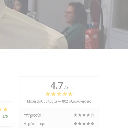
4.7
/5
Μέση βαθμολογία —
802 αξιολογήσεις
Υπηρεσία
:
5
/5
Ατμόσφαιρα