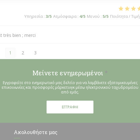
Υπηρεσία
:
3
/5
Ατμόσφαιρα
:
4
/5
Μενού
:
5
/5
Ποιότητα / Τιμή
t très bien ; merci
1
2
3
Μείνετε ενημερωμένοι
*
Εγγραφείτε στο ενημερωτικό μας δελτίο για να λαμβάνετε εξατομικευμένες
επικοινωνίες και προσφορές μάρκετινγκ μέσω ηλεκτρονικού ταχυδρομείου
από εμάς.
ΕΓΓΡΑΦΉ
Ακολουθήστε μας