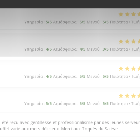
Υπηρεσία
:
5
/5
Ατμόσφαιρα
:
5
/5
Μενού
:
5
/5
Ποιότητα / Τιμή
Υπηρεσία
:
4
/5
Ατμόσφαιρα
:
4
/5
Μενού
:
3
/5
Ποιότητα / Τιμή
Υπηρεσία
:
4
/5
Ατμόσφαιρα
:
5
/5
Μενού
:
5
/5
Ποιότητα / Τιμή
Υπηρεσία
:
5
/5
Ατμόσφαιρα
:
5
/5
Μενού
:
5
/5
Ποιότητα / Τιμή
été reçu avec gentillesse et professionalisme par des jeunes serveu
 Buffet varié aux mets délicieux. Merci aux Toqués du Salève.