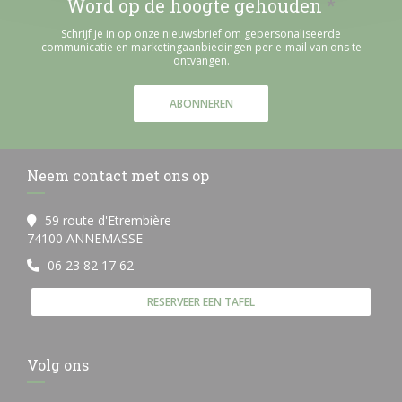
Word op de hoogte gehouden
*
Schrijf je in op onze nieuwsbrief om gepersonaliseerde
communicatie en marketingaanbiedingen per e-mail van ons te
ontvangen.
ABONNEREN
Neem contact met ons op
59 route d'Etrembière
((opent in een nieuw venster))
74100 ANNEMASSE
06 23 82 17 62
RESERVEER EEN TAFEL
Volg ons