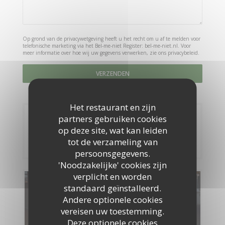
Op grond van de privacywetgeving heeft u het recht om u af te melden voor
telefonische marketing via het Bel-me-niet Register:
bel-me-niet.nl
. Voor
meer informatie over hoe wij uw gegevens verwerken, zie ons
privacybeleid
.
Het restaurant en zijn
partners gebruiken cookies
Reservering
op deze site, wat kan leiden
tot de verzameling van
RESERVEER EEN TAFEL
persoonsgegevens.
'Noodzakelijke' cookies zijn
verplicht en worden
Menu's
standaard geïnstalleerd.
Andere optionele cookies
ONTDEK ONS MENU
vereisen uw toestemming.
Deze optionele cookies