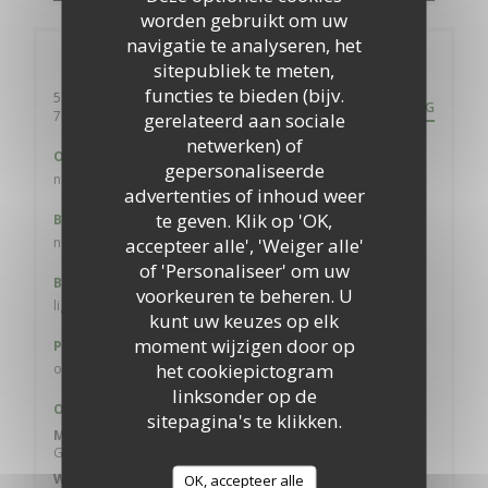
worden gebruikt om uw
navigatie te analyseren, het
Algemene informatie
sitepubliek te meten,
functies te bieden (bijv.
59 route d'Etrembière
ROUTEBESCHRIJVING
((opent in een nieuw venster))
74100 ANNEMASSE
gerelateerd aan sociale
netwerken) of
Ondergrondse
gepersonaliseerde
non
advertenties of inhoud weer
te geven. Klik op 'OK,
Bike station
accepteer alle', 'Weiger alle'
non
of 'Personaliseer' om uw
Bus
voorkeuren te beheren. U
ligne N° 5
kunt uw keuzes op elk
moment wijzigen door op
Parkeren
het cookiepictogram
oui, privé
linksonder op de
Openingstijden
sitepagina's te klikken.
Maa
-
Din
Gesloten
Woensdag
OK, accepteer alle