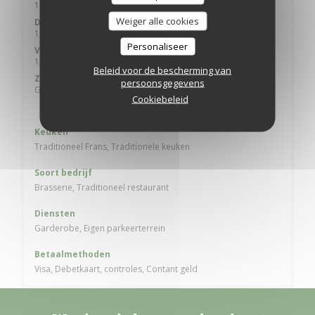
12:00 - 14:30 *
Weiger alle cookies
Donderdag
12:00 - 14:30 *
19:00 - 21:30 *
•
Personaliseer
Vrijdag
12:00 - 14:30 *
Beleid voor de bescherming van
Zat
-
Zon
persoonsgegevens
Gesloten
Cookiebeleid
* Alleen reserveringen
Keuken
Traditioneel Frans, Traditionele keuken
Soort bedrijf
Brasserie, Traditioneel restaurant
Diensten
Garderobe, Eigen parkeerterrein
Betaalmethoden
Visa, Debetkaart, controles, Contant geld