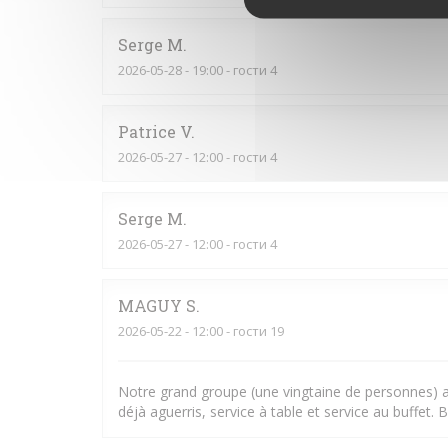
Serge
M
2026-05-28
- 19:00 - гости 4
Patrice
V
2026-05-27
- 12:00 - гости 4
Serge
M
2026-05-27
- 12:00 - гости 4
MAGUY
S
2026-05-22
- 12:00 - гости 19
Notre grand groupe (une vingtaine de personnes) a 
déjà aguerris, service à table et service au buffet.