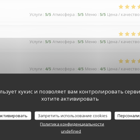
Услуги
:
5
/5
Атмосфера
:
5
/5
Меню
:
5
/5
Цена / качество
Услуги
:
5
/5
Атмосфера
:
5
/5
Меню
:
5
/5
Цена / качество
Услуги
:
4
/5
Атмосфера
:
4
/5
Меню
:
4
/5
Цена / качество
ользует кукис и позволяет вам контролировать серв
хотите активировать
Услуги
:
5
/5
Атмосфера
:
5
/5
Меню
:
4
/5
Цена / качество
 активировать
Запретить использование cookies
Персонали
Политика конфиденциальности
undefined