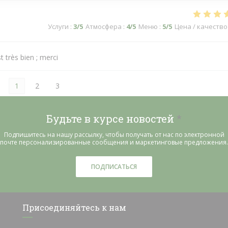
Услуги
:
3
/5
Атмосфера
:
4
/5
Меню
:
5
/5
Цена / качество
t très bien ; merci
1
2
3
Будьте в курсе новостей
*
Подпишитесь на нашу рассылку, чтобы получать от нас по электронной
почте персонализированные сообщения и маркетинговые предложения.
ПОДПИСАТЬСЯ
Присоединяйтесь к нам