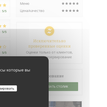
Меню
Цена/качество
:
5
/5
:
5
/5
Исключительно
проверенные оценки
Оценки только от клиентов,
:
5
/5
сделавших резервирование
исы которые вы
Бронирование
ЗАБРОНИРОВАТЬ СТОЛИК
:
4
/5
зировать