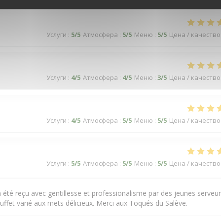
Услуги
:
5
/5
Атмосфера
:
5
/5
Меню
:
5
/5
Цена / качество
Услуги
:
4
/5
Атмосфера
:
4
/5
Меню
:
3
/5
Цена / качество
Услуги
:
4
/5
Атмосфера
:
5
/5
Меню
:
5
/5
Цена / качество
Услуги
:
5
/5
Атмосфера
:
5
/5
Меню
:
5
/5
Цена / качество
été reçu avec gentillesse et professionalisme par des jeunes serveu
 Buffet varié aux mets délicieux. Merci aux Toqués du Salève.