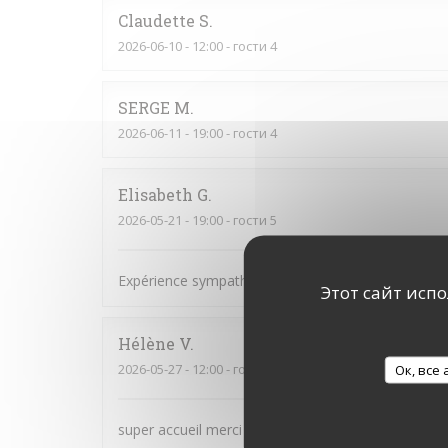
Claudette
S
2026-06-10
- 12:00 - гости 4
SERGE
M
2026-06-11
- 19:00 - гости 4
Elisabeth
G
2026-05-21
- 19:00 - гости 5
Expérience sympathique !
Этот сайт исп
Hélène
V
2026-05-27
- 12:00 - гости 4
Ок, все
super accueil merci