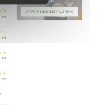
Меню
ОТКРОЙТЕ ДЛЯ СЕБЯ НАШЕ МЕНЮ
:
5
/5
:
5
/5
:
5
/5
:
5
/5
rs