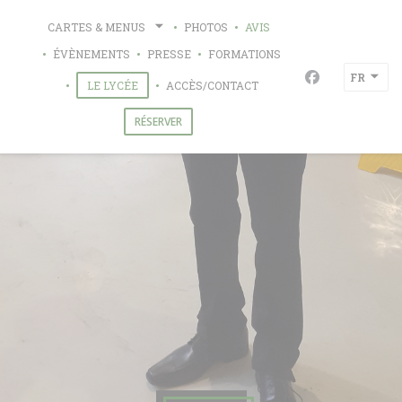
Personnalisation de vos choix en matière de cookies
CARTES & MENUS
PHOTOS
AVIS
ÉVÈNEMENTS
PRESSE
FORMATIONS
FR
Facebook ((ou
((OUVRE UNE NOUVELLE FENÊTRE))
LE LYCÉE
ACCÈS/CONTACT
RÉSERVER