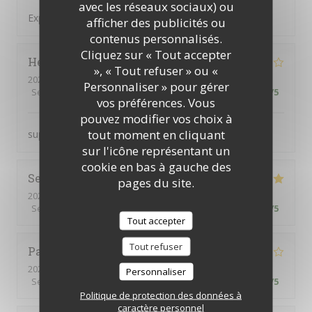
avec les réseaux sociaux) ou
Expérience sympathique !
afficher des publicités ou
contenus personnalisés.
Cliquez sur « Tout accepter
Hélène
V
», « Tout refuser » ou «
2026-05-27
- 12:00 - Couverts 4
Personnaliser » pour gérer
Service
:
5
/5
Ambiance
:
5
/5
Cuisine
:
4
/5
Qualité / Prix
:
4
/5
vos préférences. Vous
pouvez modifier vos choix à
tout moment en cliquant
super accueil merci
sur l'icône représentant un
cookie en bas à gauche des
Serge
M
pages du site.
2026-05-28
- 19:00 - Couverts 4
Service
:
5
/5
Ambiance
:
5
/5
Cuisine
:
5
/5
Qualité / Prix
:
5
/5
Tout accepter
Tout refuser
Patrice
V
2026-05-27
- 12:00 - Couverts 4
Personnaliser
Service
:
4
/5
Ambiance
:
4
/5
Cuisine
:
3
/5
Qualité / Prix
:
5
/5
Politique de protection des données à
caractère personnel