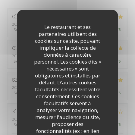
Claudette
S
2026-06-11
- 19:00 - Couverts 6
Le restaurant et ses
Service
:
5
/5
Ambiance
:
5
/5
Cuisine
:
5
/5
Qualité / Prix
:
5
/5
partenaires utilisent des
cookies sur ce site, pouvant
impliquer la collecte de
Claudette
S
données à caractère
2026-06-10
- 12:00 - Couverts 4
personnel. Les cookies dits «
Service
:
5
/5
Ambiance
:
5
/5
Cuisine
:
5
/5
Qualité / Prix
:
5
/5
nécessaires » sont
obligatoires et installés par
SERGE
M
défaut. D'autres cookies
2026-06-11
- 19:00 - Couverts 4
facultatifs nécessitent votre
Service
:
5
/5
Ambiance
:
5
/5
Cuisine
:
5
/5
Qualité / Prix
:
5
/5
consentement. Ces cookies
facultatifs servent à
analyser votre navigation,
Elisabeth
G
mesurer l'audience du site,
2026-05-21
- 19:00 - Couverts 5
proposer des
Service
:
4
/5
Ambiance
:
4
/5
Cuisine
:
4
/5
Qualité / Prix
:
5
/5
fonctionnalités (ex : en lien