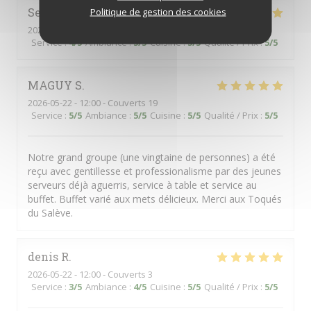
Serge
M
Politique de gestion des cookies
2026-05-27
- 12:00 - Couverts 4
Service
:
4
/5
Ambiance
:
5
/5
Cuisine
:
5
/5
Qualité / Prix
:
5
/5
MAGUY
S
2026-05-22
- 12:00 - Couverts 19
Service
:
5
/5
Ambiance
:
5
/5
Cuisine
:
5
/5
Qualité / Prix
:
5
/5
Notre grand groupe (une vingtaine de personnes) a été
reçu avec gentillesse et professionalisme par des jeunes
serveurs déjà aguerris, service à table et service au
buffet. Buffet varié aux mets délicieux. Merci aux Toqués
du Salève.
denis
R
2026-05-22
- 12:00 - Couverts 3
Service
:
3
/5
Ambiance
:
4
/5
Cuisine
:
5
/5
Qualité / Prix
:
5
/5