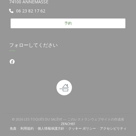
((新しいウィンドウで開きます))
74100 ANNEMASSE
06 23 82 17 62
予約
フォローしてください
Facebook ((新しいウィンドウで開きます))
© 2026 LES TOQUÉS DU SALÈVE — このレストランウェブサイトの作成者
((新しいウィンドウで開きます))
ZENCHEF
免責
利用規約
個人情報保護方針
クッキー ポリシー
アクセシビリティ
((新しいウィンドウで開きます))
((新しいウィンドウで開きます))
((新しいウィンドウで開きます))
((新しいウィンドウで開きます))
((新しいウィン