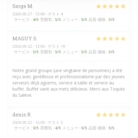
Serge
M
2026-05-27
- 12:00 - ゲスト 4
サービス
:
4
/5
雰囲気
:
5
/5
メニュー
:
5
/5
品質-価格
:
5
/5
MAGUY
S
2026-05-22
- 12:00 - ゲスト 19
サービス
:
5
/5
雰囲気
:
5
/5
メニュー
:
5
/5
品質-価格
:
5
/5
Notre grand groupe (une vingtaine de personnes) a été
reçu avec gentillesse et professionalisme par des jeunes
serveurs déjà aguerris, service à table et service au
buffet. Buffet varié aux mets délicieux. Merci aux Toqués
du Salève.
denis
R
2026-05-22
- 12:00 - ゲスト 3
サービス
:
3
/5
雰囲気
:
4
/5
メニュー
:
5
/5
品質-価格
:
5
/5