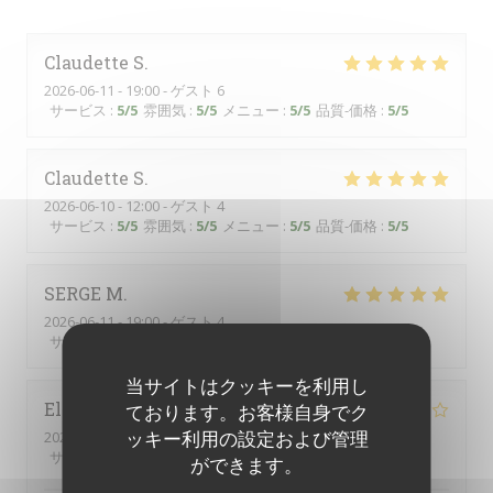
Claudette
S
2026-06-11
- 19:00 - ゲスト 6
サービス
:
5
/5
雰囲気
:
5
/5
メニュー
:
5
/5
品質-価格
:
5
/5
Claudette
S
2026-06-10
- 12:00 - ゲスト 4
サービス
:
5
/5
雰囲気
:
5
/5
メニュー
:
5
/5
品質-価格
:
5
/5
SERGE
M
2026-06-11
- 19:00 - ゲスト 4
サービス
:
5
/5
雰囲気
:
5
/5
メニュー
:
5
/5
品質-価格
:
5
/5
当サイトはクッキーを利用し
Elisabeth
G
ております。お客様自身でク
ッキー利用の設定および管理
2026-05-21
- 19:00 - ゲスト 5
サービス
:
4
/5
雰囲気
:
4
/5
メニュー
:
4
/5
品質-価格
:
5
/5
ができます。