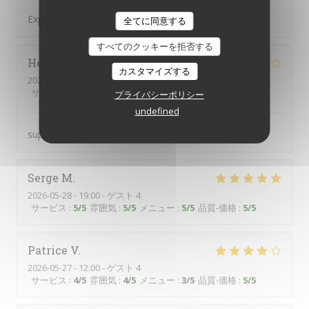
Expérience sympathique !
全てに同意する
すべてのクッキーを拒否する
Hélène
V
カスタマイズする
2026-05-27
- 12:00 - ゲスト 4
サービス
:
5
/5
雰囲気
:
5
/5
メニュー
:
4
/5
品質-価格
:
4
/5
プライバシーポリシー
undefined
super accueil merci
Serge
M
2026-05-28
- 19:00 - ゲスト 4
サービス
:
5
/5
雰囲気
:
5
/5
メニュー
:
5
/5
品質-価格
:
5
/5
Patrice
V
2026-05-27
- 12:00 - ゲスト 4
サービス
:
4
/5
雰囲気
:
4
/5
メニュー
:
3
/5
品質-価格
:
5
/5