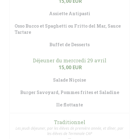
15,00 EUR
Assiette Antipasti
Osso Bucco et Spaghetti ou Fritto del Mar, Sauce
Tartare
Buffet de Desserts
Déjeuner du mercredi 29 avril
15,00 EUR
Salade Niçoise
Burger Savoyard, Pommes frites et Saladine
Ile flottante
Traditionnel
Les jeudi déjeuner, par les élèves de première année, et dîner, par
les élèves de Terminale CAP