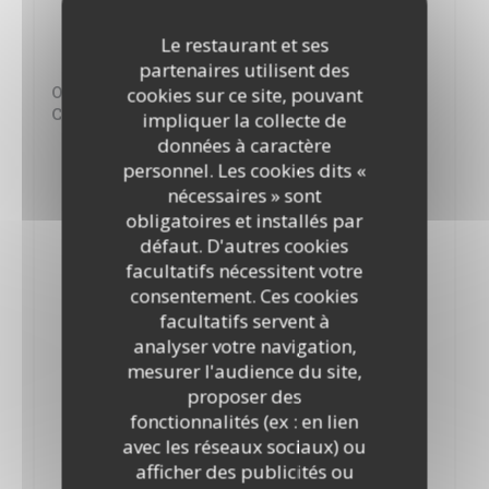
Déjeuner du mercredi 4 février
Autour des spécialités de nos Savoie !
Le restaurant et ses
15,00 EUR
partenaires utilisent des
Oeufs de Caille pochés et Velouté de
cookies sur ce site, pouvant
Champignons des Bois
impliquer la collecte de
données à caractère
Pormonier de Savoie et Risotto de Crozets
personnel. Les cookies dits «
nécessaires » sont
Gateau de Savoie et Crème Anglaise au Génépi
obligatoires et installés par
défaut. D'autres cookies
Déjeuner du vendredi 6 février
facultatifs nécessitent votre
Thème autour des spécialités du Nord de la France
consentement. Ces cookies
15,00 EUR
facultatifs servent à
analyser votre navigation,
Ficelle Picarde
mesurer l'audience du site,
Welsh ou Carbonade
proposer des
fonctionnalités (ex : en lien
Assiette Gourmande
avec les réseaux sociaux) ou
afficher des publicités ou
Déjeuner du mercredi 25 février