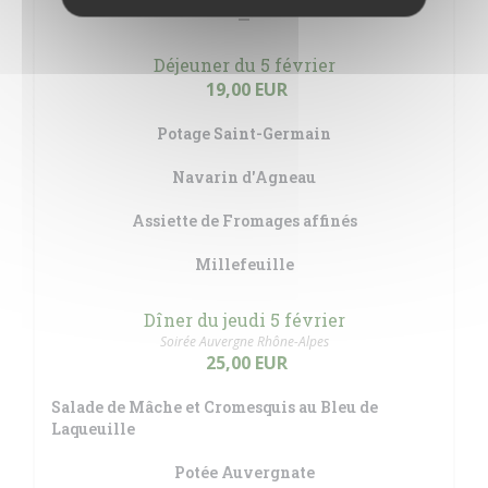
(sauf soirées à thème)
Déjeuner du 5 février
19,00 EUR
Potage Saint-Germain
Navarin d'Agneau
Assiette de Fromages affinés
Millefeuille
Dîner du jeudi 5 février
Soirée Auvergne Rhône-Alpes
25,00 EUR
Salade de Mâche et Cromesquis au Bleu de
Laqueuille
Potée Auvergnate