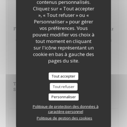
contenus personnalisés.
15,00 EUR
Cliquez sur « Tout accepter
», « Tout refuser » ou «
Carpaccio de Saumon mariné
Personnaliser » pour gérer
vos préférences. Vous
Filet de Daurade, Citron confit et Pommes Vapeur
pouvez modifier vos choix à
Crème brûlée à la Pistache, Tuile aux Amandes
tout moment en cliquant
sur l'icône représentant un
cookie en bas à gauche des
Déjeuner du vendredi 27 février
pages du site.
15,00 EUR
Brick aux saveurs d'Orient
Tout accepter
Tajine de Poulet aux Pruneaux ou Pavé de
Tout refuser
Saumon sauce Citron
Personnaliser
Feuilleté aux Poires caramélisées
Politique de protection des données à
caractère personnel
Traditionnel
Politique de gestion des cookies
Les jeudi déjeuner et dîner. Menu à 18 € le midi, à 20 € le soir