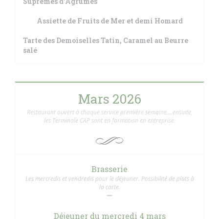
Suprêmes d'Agrumes
Assiette de Fruits de Mer et demi Homard
Tarte des Demoiselles Tatin, Caramel au Beurre
salé
Mars 2026
Restaurant ouvert à chaque service première semaine....ensuite,
les Terminale CAP sont en formation en entreprise.
Brasserie
Les mercredis et vendredis pour le déjeuner. Possibilité de plats à
la carte.
Déjeuner du mercredi 4 mars